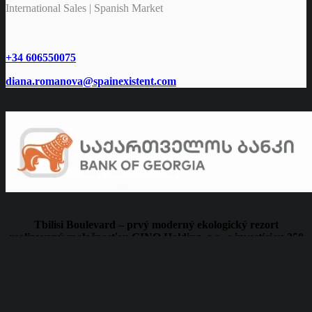
International Sales | Spanish Market
+34 606550075
diana.romanova@spainexistent.com
Tbilisi Boulevard – prvý moderný ekologický rezort
realizovaný spoločnosťou GINO Holding, a.s., s investíciou 250
miliónov EUR.
Projekt je spolufinancovaný Bankou Gruzínska “Bank Of Georgia”
(jednou z najväčších a najvplyvnejších súkromných bánk v
Gruzínsku) a Slovenskou Eximbankou (slovenská štátna banka).