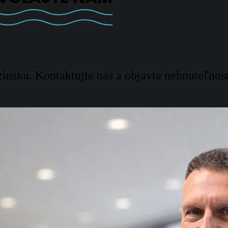
ínsku. Kontaktujte nás a objavte nehnuteľnos