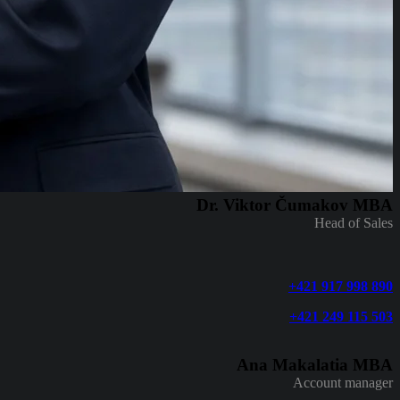
Dr. Viktor Čumakov MBA
Head of Sales
+421 917 998 890
+421 249 115 503
Ana Makalatia MBA
Account manager