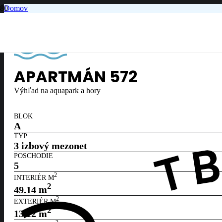
Domov
5. poschodie
Apartmán č. 572
APARTMÁN
572
Výhľad na aquapark a hory
BLOK
A
TYP
3 izbový mezonet
POSCHODIE
5
2
INTERIÉR M
2
49.14
m
2
EXTERIÉR M
2
13.12
m