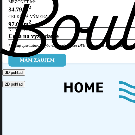
2
MEZONET M
2
34.79
m
2
CELKOVÁ VÝMERA M
2
97.05
m
KÚPNA CENA
Cena na vyžiadanie
* Predaj apartmánov aj vybavenia prebieha bez DPH vďaka statusu
turistického podnik
PDF
MÁM ZÁUJEM
3D pohľad
2D pohľad