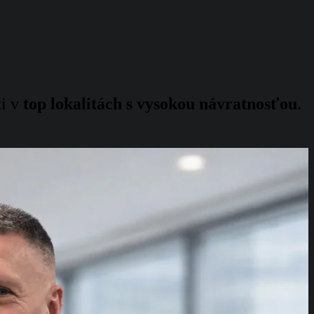
ti v
top lokalitách s vysokou návratnosťou
.