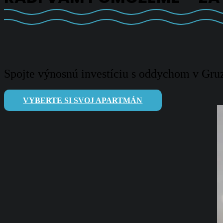
Spojte výnosnú investíciu s oddychom v Gruz
VYBERTE SI SVOJ APARTMÁN