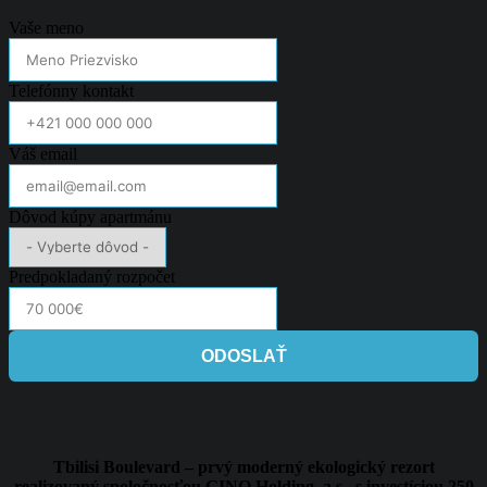
Vaše meno
Telefónny kontakt
Váš email
Dôvod kúpy apartmánu
Predpokladaný rozpočet
ODOSLAŤ
Tbilisi Boulevard – prvý moderný ekologický rezort
realizovaný spoločnosťou GINO Holding, a.s., s investíciou 250