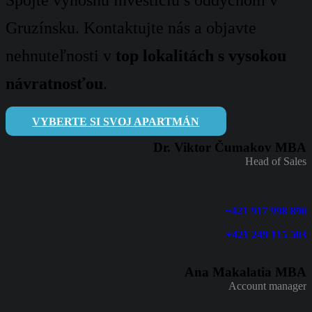
Spojte výnosnú investíciu s oddychom v
Gruzínsku. Kontaktujte nás a objavte
nehnuteľnosti v
top lokalitách s vysokou
návratnosťou
.
VYBERTE SI SVOJ APARTMÁN
Dr. Viktor Čumakov MBA
Head of Sales
+421 917 998 890
+421 249 115 503
Ana Makalatia MBA
Account manager