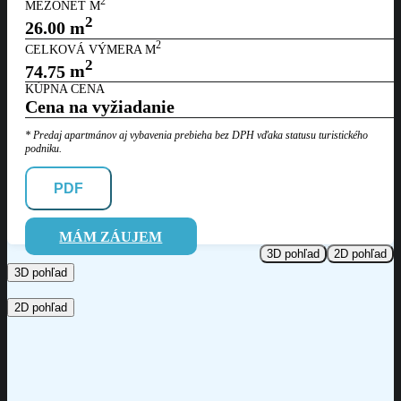
2
MEZONET M
2
26.00
m
2
CELKOVÁ VÝMERA M
2
74.75
m
KÚPNA CENA
Cena na vyžiadanie
* Predaj apartmánov aj vybavenia prebieha bez DPH vďaka statusu
turistického
podniku.
PDF
MÁM ZÁUJEM
3D pohľad
2D pohľad
3D pohľad
2D pohľad