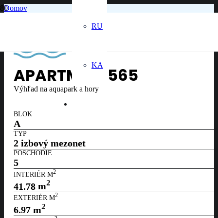
Domov
5. poschodie
Apartmán č. 565
RU
KA
APARTMÁN
565
Výhľad na aquapark a hory
BLOK
A
TYP
2 izbový mezonet
POSCHODIE
5
2
INTERIÉR M
2
41.78
m
2
EXTERIÉR M
2
6.97
m