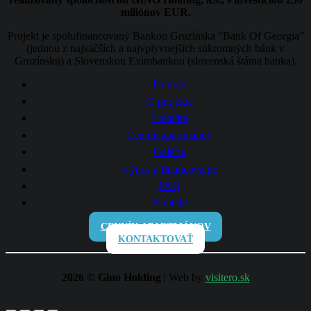
miliónov EUR.
Projekt je spolufinancovaný Bankou Gruzínska “Bank Of Georgia”
(jednou z najväčších a najvplyvnejších súkromných bánk v
Gruzínsku) a Slovenskou Eximbankou (slovenská štátna banka).
Domov
O projekte
Lokalita
Cenník apartmánov
Galéria
Výnos a financovanie
FAQ
Kontakt
CENNÍK APARTMÁNOV
KONTAKTOVAŤ
2026 © Gino Holding
| Web by
visitero.sk