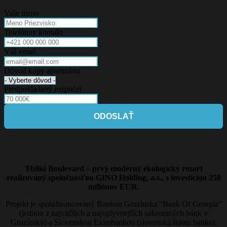
Vaše meno
Telefónny kontakt
Váš email
Dôvod kúpy apartmánu
Predpokladaný rozpočet
ODOSLAŤ
Tbilisi Boulevard – prvý moderný ekologický rezort
realizovaný spoločnosťou GINO Holding, a.s., s investíciou 250
miliónov EUR.
Projekt je spolufinancovaný Bankou Gruzínska “Bank Of Georgia”
(jednou z najväčších a najvplyvnejších súkromných bánk v
Gruzínsku) a Slovenskou Eximbankou (slovenská štátna banka).