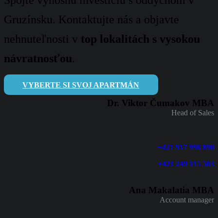
Spojte výnosnú investíciu s oddychom v
Gruzínsku. Kontaktujte nás a objavte
nehnuteľnosti v
top lokalitách s vysokou
návratnosťou
.
VYBERTE SI SVOJ APARTMÁN
Dr. Viktor Čumakov MBA
Head of Sales
+421 917 998 890
+421 249 115 503
Ana Makalatia MBA
Account manager