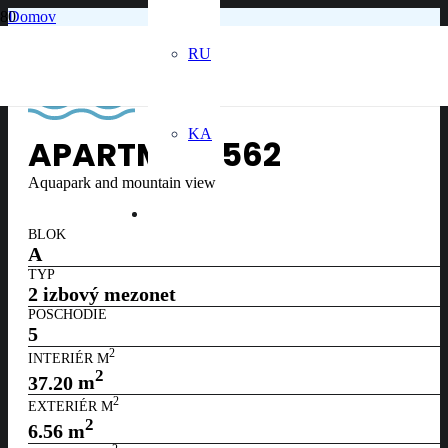
Domov
5. poschodie
Apartmán č. 562
RU
KA
APARTMÁN
562
Aquapark and mountain view
BLOK
A
TYP
2 izbový mezonet
POSCHODIE
5
2
INTERIÉR M
2
37.20
m
2
EXTERIÉR M
2
6.56
m