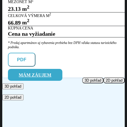
2
MEZONET M
2
23.13
m
2
CELKOVÁ VÝMERA M
2
66.89
m
KÚPNA CENA
Cena na vyžiadanie
* Predaj apartmánov aj vybavenia prebieha bez DPH vďaka statusu
turistického
podniku.
PDF
MÁM ZÁUJEM
3D pohľad
2D pohľad
3D pohľad
2D pohľad