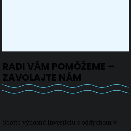
RADI VÁM POMÔŽEME –
ZAVOLAJTE NÁM
Spojte výnosnú investíciu s oddychom v