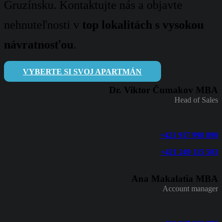
Gruzínsku. Kontaktujte nás a objavte
nehnuteľnosti v
top lokalitách s vysokou
návratnosťou
.
VYBERTE SI SVOJ APARTMÁN
Dr. Viktor Čumakov MBA
Head of Sales
+421 917 998 890
+421 249 115 503
Ana Makalatia MBA
Account manager