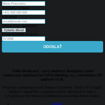
Telefónny kontakt
Váš email
Dôvod kúpy apartmánu
Predpokladaný rozpočet
ODOSLAŤ
Tbilisi Boulevard – prvý moderný ekologický rezort
realizovaný spoločnosťou GINO Holding, a.s., s investíciou 250
miliónov EUR.
Projekt je spolufinancovaný Bankou Gruzínska “Bank Of Georgia”
(jednou z najväčších a najvplyvnejších súkromných bánk v
Gruzínsku) a Slovenskou Eximbankou (slovenská štátna banka).
Domov