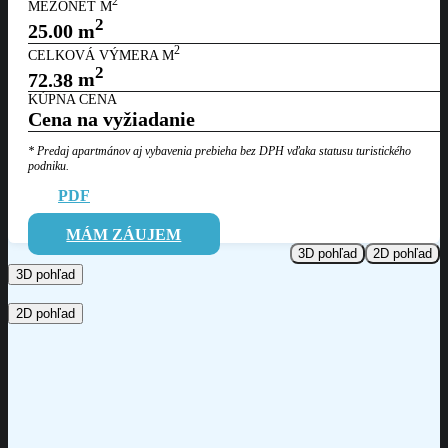
2
MEZONET M
2
25.00
m
2
CELKOVÁ VÝMERA M
2
72.38
m
KÚPNA CENA
Cena na vyžiadanie
* Predaj apartmánov aj vybavenia prebieha bez DPH vďaka statusu
turistického
podniku.
PDF
MÁM ZÁUJEM
3D pohľad
2D pohľad
3D pohľad
2D pohľad