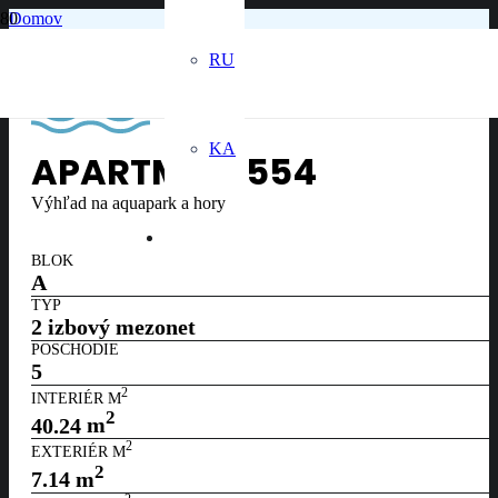
Domov
5. poschodie
Apartmán č. 554
RU
KA
APARTMÁN
554
Výhľad na aquapark a hory
BLOK
A
TYP
2 izbový mezonet
POSCHODIE
5
2
INTERIÉR M
2
40.24
m
2
EXTERIÉR M
2
7.14
m