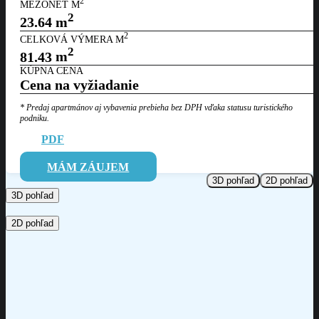
2
MEZONET M
2
23.64
m
2
CELKOVÁ VÝMERA M
2
81.43
m
KÚPNA CENA
Cena na vyžiadanie
* Predaj apartmánov aj vybavenia prebieha bez DPH vďaka statusu
turistického
podniku.
PDF
MÁM ZÁUJEM
3D pohľad
2D pohľad
3D pohľad
2D pohľad