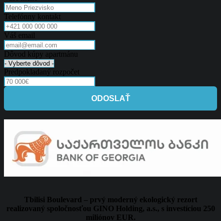
Telefónny kontakt
Váš email
Dôvod kúpy apartmánu
Predpokladaný rozpočet
ODOSLAŤ
Tbilisi Boulevard – prvý moderný ekologický rezort
realizovaný spoločnosťou GINO Holding, a.s., s investíciou 250
miliónov EUR.