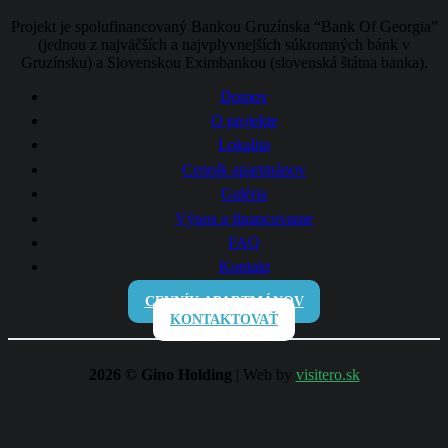
Projekt je spolufinancovaný Bankou Gruzínska “Bank Of Georgia”
(jednou z najväčších a najvplyvnejších súkromných bánk v
Gruzínsku) a Slovenskou Eximbankou (slovenská štátna banka).
Domov
O projekte
Lokalita
Cenník apartmánov
Galéria
Výnos a financovanie
FAQ
Kontakt
CENNÍK APARTMÁNOV
KONTAKTOVAŤ
2026 © Gino Holding
| Web by
visitero.sk