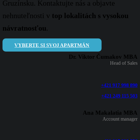
Gruzínsku. Kontaktujte nás a objavte
nehnuteľnosti v
top lokalitách s vysokou
návratnosťou
.
VYBERTE SI SVOJ APARTMÁN
Dr. Viktor Čumakov MBA
Head of Sales
+421 917 998 890
+421 249 115 503
Ana Makalatia MBA
Account manager