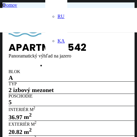
Domov
5. poschodie
Apartmán č. 542
RU
KA
APARTMÁN
542
Panoramatický výhľad na jazero
BLOK
A
TYP
2 izbový mezonet
POSCHODIE
5
2
INTERIÉR M
2
36.97
m
2
EXTERIÉR M
2
20.82
m