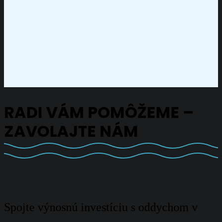
RADI VÁM POMÔŽEME –
ZAVOLAJTE NÁM
Spojte výnosnú investíciu s oddychom v