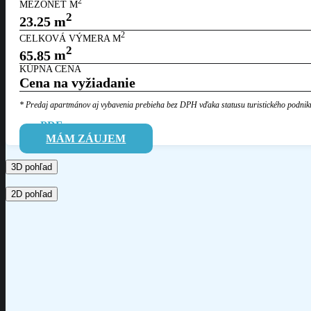
2
MEZONET M
2
23.25
m
2
CELKOVÁ VÝMERA M
2
65.85
m
KÚPNA CENA
Cena na vyžiadanie
* Predaj apartmánov aj vybavenia prebieha bez DPH vďaka statusu
turistického podnik
PDF
MÁM ZÁUJEM
3D pohľad
2D pohľad