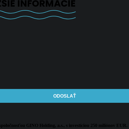
ŽŠIE INFORMÁCIE
ODOSLAŤ
spoločnosťou GINO Holding, a.s., s investíciou 250 miliónov EUR.