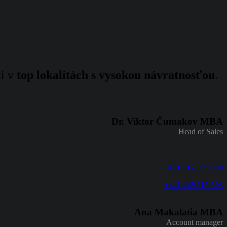
ti v
top lokalitách s vysokou návratnosťou
.
Dr. Viktor Čumakov MBA
Head of Sales
+421 917 998 890
+421 249 115 503
Ana Makalatia MBA
Account manager