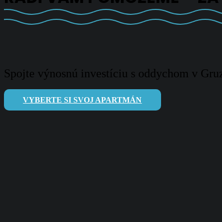
Spojte výnosnú investíciu s oddychom v Gruz
VYBERTE SI SVOJ APARTMÁN