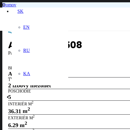
Domov
5. poschodie
SK
Apartmán č. 508
EN
APARTMÁN
508
RU
Panoramatický výhľad na jazero
BLOK
A
KA
TYP
2 izbový mezonet
POSCHODIE
5
2
INTERIÉR M
2
36.31
m
2
EXTERIÉR M
2
6.29
m