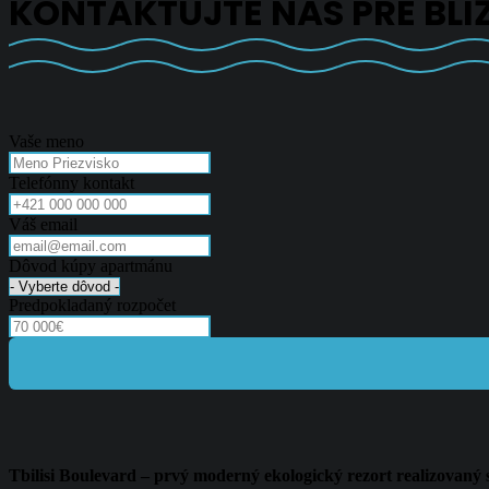
KONTAKTUJTE NÁS PRE BLI
Vaše meno
Telefónny kontakt
Váš email
Dôvod kúpy apartmánu
Predpokladaný rozpočet
Tbilisi Boulevard – prvý moderný ekologický rezort realizovaný 