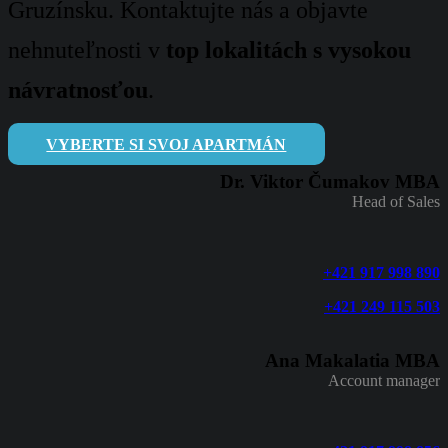
Gruzínsku. Kontaktujte nás a objavte
nehnuteľnosti v
top lokalitách s vysokou
návratnosťou
.
VYBERTE SI SVOJ APARTMÁN
Dr. Viktor Čumakov MBA
Head of Sales
+421 917 998 890
+421 249 115 503
Ana Makalatia MBA
Account manager