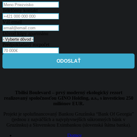
Telefónny kontakt
Váš email
Dôvod kúpy apartmánu
Predpokladaný rozpočet
ODOSLAŤ
Tbilisi Boulevard – prvý moderný ekologický rezort
realizovaný spoločnosťou GINO Holding, a.s., s investíciou 250
miliónov EUR.
Projekt je spolufinancovaný Bankou Gruzínska “Bank Of Georgia”
(jednou z najväčších a najvplyvnejších súkromných bánk v
Gruzínsku) a Slovenskou Eximbankou (slovenská štátna banka).
Domov