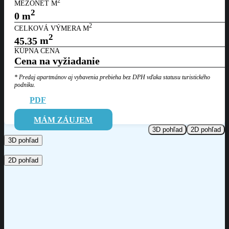
2
MEZONET M
2
0
m
2
CELKOVÁ VÝMERA M
2
45.35
m
KÚPNA CENA
Cena na vyžiadanie
* Predaj apartmánov aj vybavenia prebieha bez DPH vďaka statusu
turistického
podniku.
PDF
MÁM ZÁUJEM
3D pohľad
2D pohľad
3D pohľad
2D pohľad