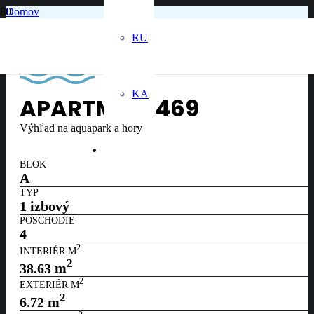
Domov
4. poschodie
Apartmán č. 469
RU
KA
APARTMÁN
469
Výhľad na aquapark a hory
BLOK
A
TYP
1 izbový
POSCHODIE
4
2
INTERIÉR M
2
38.63
m
2
EXTERIÉR M
2
6.72
m