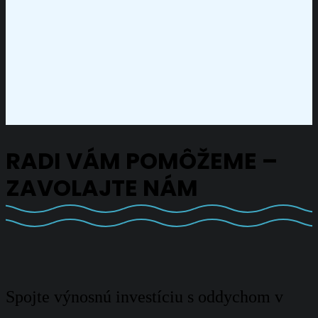
RADI VÁM POMÔŽEME –
ZAVOLAJTE NÁM
Spojte výnosnú investíciu s oddychom v