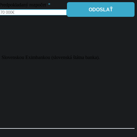
Predpokladaný rozpočet
ODOSLAŤ
a Slovenskou Eximbankou (slovenská štátna banka).