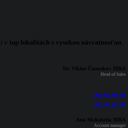
ti v
top lokalitách s vysokou návratnosťou
.
Dr. Viktor Čumakov MBA
Head of Sales
+421 917 998 890
+421 249 115 503
Ana Makalatia MBA
Account manager