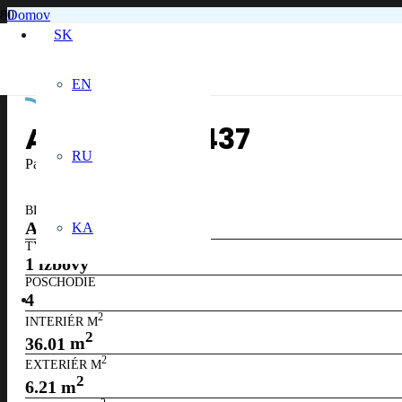
Domov
4. poschodie
SK
Apartmán č. 437
EN
APARTMÁN
437
RU
Panoramatický výhľad na jazero
BLOK
A
KA
TYP
1 izbový
POSCHODIE
4
2
INTERIÉR M
2
36.01
m
2
EXTERIÉR M
2
6.21
m