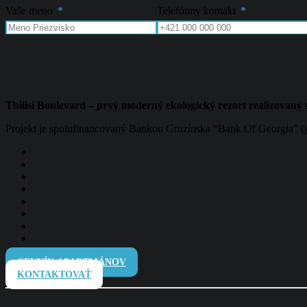
Vaše meno
Telefónny kontakt
Tbilisi Boulevard – prvý moderný ekologický rezort realizovaný 
Projekt je spolufinancovaný Bankou Gruzínska “Bank Of Georgia” (j
CENNÍK APARTMÁNOV
KONTAKTOVAŤ