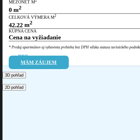
2
MEZONET M
2
0
m
2
CELKOVÁ VÝMERA M
2
42.22
m
KÚPNA CENA
Cena na vyžiadanie
* Predaj apartmánov aj vybavenia prebieha bez DPH vďaka statusu
turistického podnik
PDF
MÁM ZÁUJEM
3D pohľad
2D pohľad