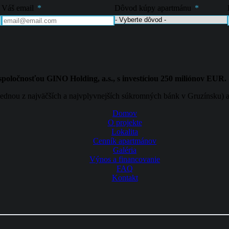
Váš email
Dôvod kúpy apartmánu
spoločnosťou GINO Holding, a.s., s investíciou 250 miliónov EUR.
ednou z najväčších a najvplyvnejších súkromných bánk v Gruzínsku) 
Domov
O projekte
Lokalita
Cenník apartmánov
Galéria
Výnos a financovanie
FAQ
Kontakt