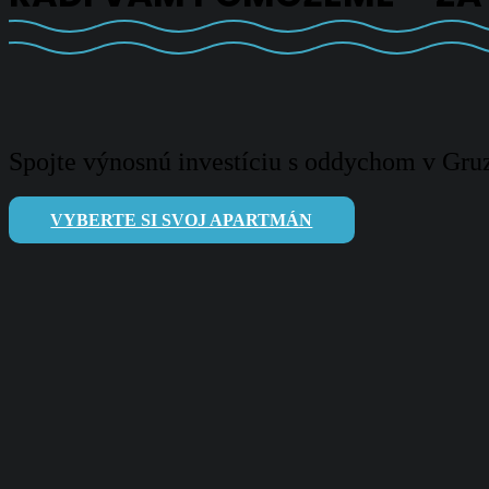
Spojte výnosnú investíciu s oddychom v Gruz
VYBERTE SI SVOJ APARTMÁN