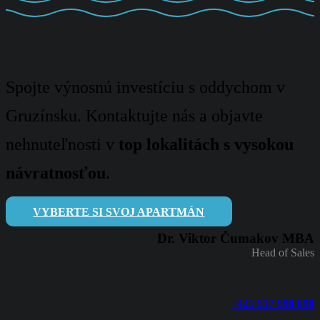
Spojte výnosnú investíciu s oddychom v
Gruzínsku. Kontaktujte nás a objavte
nehnuteľnosti v
top lokalitách s vysokou
návratnosťou
.
VYBERTE SI SVOJ APARTMÁN
Dr. Viktor Čumakov MBA
Head of Sales
+421 917 998 890