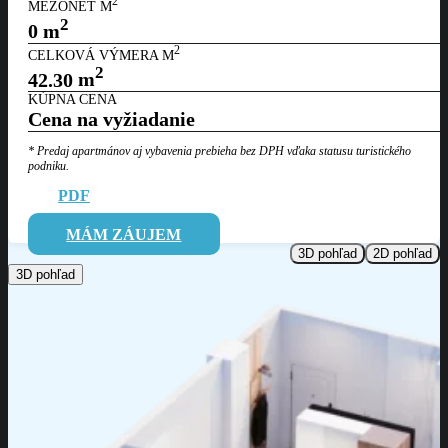
2
MEZONET M
2
0
m
2
CELKOVÁ VÝMERA M
2
42.30
m
KÚPNA CENA
Cena na vyžiadanie
* Predaj apartmánov aj vybavenia prebieha bez DPH vďaka statusu
turistického
podniku.
PDF
MÁM ZÁUJEM
3D pohľad
2D pohľad
3D pohľad