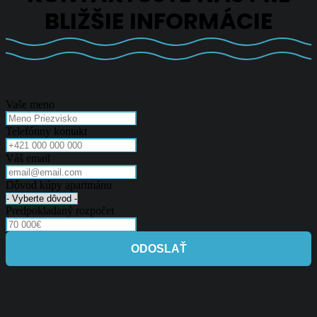
BLIŽŠIE INFORMÁCIE
Vaše meno
Telefónny kontakt
Váš email
Dôvod kúpy apartmánu
Predpokladaný rozpočet
ODOSLAŤ