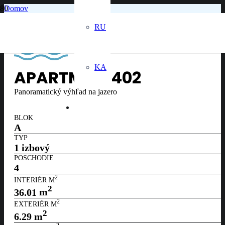
Domov
4. poschodie
Apartmán č. 402
RU
KA
APARTMÁN
402
Panoramatický výhľad na jazero
BLOK
A
TYP
1 izbový
POSCHODIE
4
2
INTERIÉR M
2
36.01
m
2
EXTERIÉR M
2
6.29
m