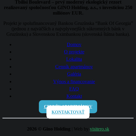
Tbilisi Boulevard – prvý moderný ekologický rezort
realizovaný spoločnosťou GINO Holding, a.s., s investíciou 250
miliónov EUR.
Projekt je spolufinancovaný Bankou Gruzínska “Bank Of Georgia”
(jednou z najväčších a najvplyvnejších súkromných bánk v
Gruzínsku) a Slovenskou Eximbankou (slovenská štátna banka).
Domov
O projekte
Lokalita
Cenník apartmánov
Galéria
Výnos a financovanie
FAQ
Kontakt
CENNÍK APARTMÁNOV
KONTAKTOVAŤ
2026 © Gino Holding
| Web by
visitero.sk