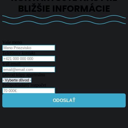
BLIŽŠIE INFORMÁCIE
Vaše meno
Telefónny kontakt
Váš email
Dôvod kúpy apartmánu
Predpokladaný rozpočet
ODOSLAŤ