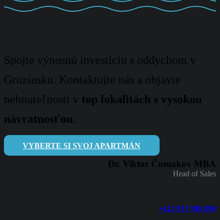
Spojte výnosnú investíciu s oddychom v
Gruzínsku. Kontaktujte nás a objavte
nehnuteľnosti v
top lokalitách s vysokou
návratnosťou
.
VYBERTE SI SVOJ APARTMÁN
Dr. Viktor Čumakov MBA
Head of Sales
+421 917 998 890