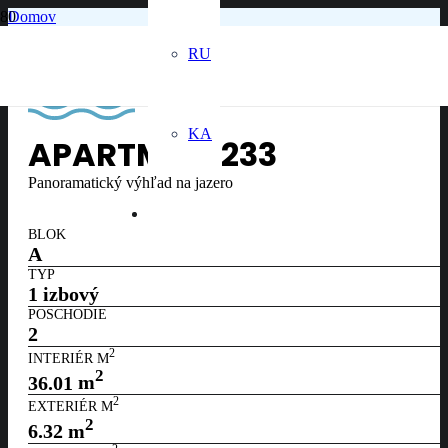
Domov
2. poschodie
Apartmán č. 233
RU
KA
APARTMÁN
233
Panoramatický výhľad na jazero
BLOK
A
TYP
1 izbový
POSCHODIE
2
2
INTERIÉR M
2
36.01
m
2
EXTERIÉR M
2
6.32
m