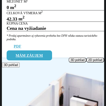
2
MEZONET M
2
0
m
2
CELKOVÁ VÝMERA M
2
42.33
m
KÚPNA CENA
Cena na vyžiadanie
* Predaj apartmánov aj vybavenia prebieha bez DPH vďaka statusu
turistického
podniku.
PDF
MÁM ZÁUJEM
3D pohľad
2D pohľad
3D pohľad