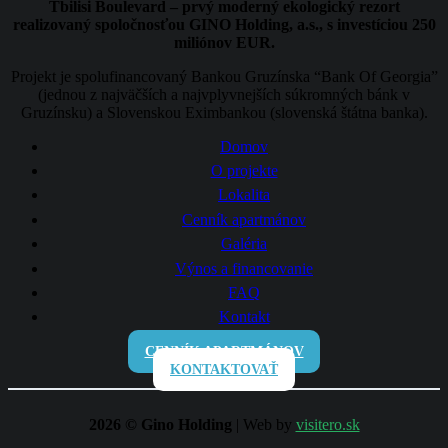
Tbilisi Boulevard – prvý moderný ekologický rezort
realizovaný spoločnosťou GINO Holding, a.s., s investíciou 250
miliónov EUR.
Projekt je spolufinancovaný Bankou Gruzínska “Bank Of Georgia”
(jednou z najväčších a najvplyvnejších súkromných bánk v
Gruzínsku) a Slovenskou Eximbankou (slovenská štátna banka).
Domov
O projekte
Lokalita
Cenník apartmánov
Galéria
Výnos a financovanie
FAQ
Kontakt
CENNÍK APARTMÁNOV
KONTAKTOVAŤ
2026 © Gino Holding
| Web by
visitero.sk