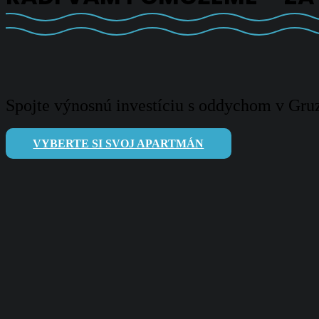
Spojte výnosnú investíciu s oddychom v Gruz
VYBERTE SI SVOJ APARTMÁN