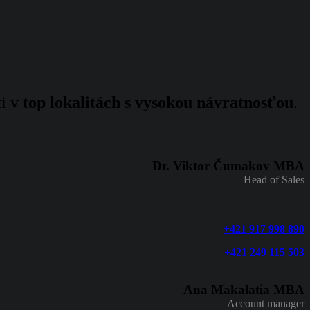
ti v
top lokalitách s vysokou návratnosťou
.
Dr. Viktor Čumakov MBA
Head of Sales
+421 917 998 890
+421 249 115 503
Ana Makalatia MBA
Account manager