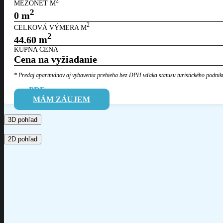
2
MEZONET M
2
0
m
2
CELKOVÁ VÝMERA M
2
44.60
m
KÚPNA CENA
Cena na vyžiadanie
* Predaj apartmánov aj vybavenia prebieha bez DPH vďaka statusu
turistického podnik
PDF
MÁM ZÁUJEM
3D pohľad
2D pohľad