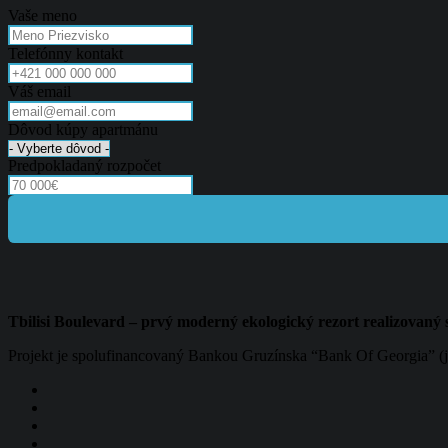
Vaše meno
Telefónny kontakt
Váš email
Dôvod kúpy apartmánu
Predpokladaný rozpočet
Tbilisi Boulevard – prvý moderný ekologický rezort realizovaný 
Projekt je spolufinancovaný Bankou Gruzínska “Bank Of Georgia” (j