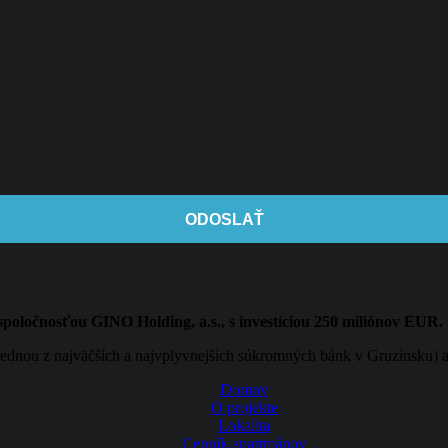
ODOSLAŤ
spoločnosťou GINO Holding, a.s., s investíciou 250 miliónov EUR.
ednou z najväčších a najvplyvnejších súkromných bánk v Gruzínsku) 
Domov
O projekte
Lokalita
Cenník apartmánov