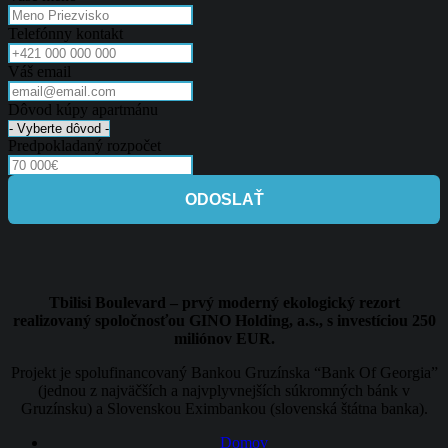
Telefónny kontakt
Váš email
Dôvod kúpy apartmánu
Predpokladaný rozpočet
ODOSLAŤ
Tbilisi Boulevard – prvý moderný ekologický rezort
realizovaný spoločnosťou GINO Holding, a.s., s investíciou 250
miliónov EUR.
Projekt je spolufinancovaný Bankou Gruzínska “Bank Of Georgia”
(jednou z najväčších a najvplyvnejších súkromných bánk v
Gruzínsku) a Slovenskou Eximbankou (slovenská štátna banka).
Domov