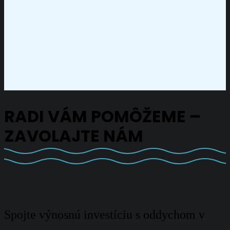
RADI VÁM POMÔŽEME –
ZAVOLAJTE NÁM
Spojte výnosnú investíciu s oddychom v