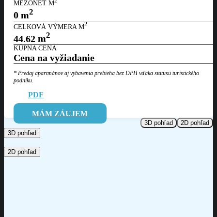
2
MEZONET M
2
0
m
2
CELKOVÁ VÝMERA M
2
44.62
m
KÚPNA CENA
Cena na vyžiadanie
* Predaj apartmánov aj vybavenia prebieha bez DPH vďaka statusu
turistického
podniku.
PDF
MÁM ZÁUJEM
3D pohľad
2D pohľad
3D pohľad
2D pohľad