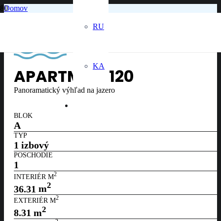
Domov
1. poschodie
Apartmán č. 120
RU
KA
APARTMÁN
120
Panoramatický výhľad na jazero
BLOK
A
TYP
1 izbový
POSCHODIE
1
2
INTERIÉR M
2
36.31
m
2
EXTERIÉR M
2
8.31
m