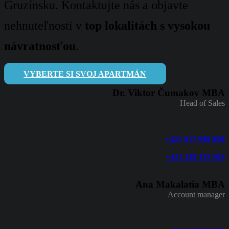
Gruzínsku. Kontaktujte nás a objavte
nehnuteľnosti v
top lokalitách s vysokou
návratnosťou
.
VYBERTE SI SVOJ APARTMÁN
Dr. Viktor Čumakov MBA
Head of Sales
+421 917 998 890
+421 249 115 503
Ana Makalatia MBA
Account manager