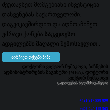
შეუთავსეთ მომგებიანი ინვესტიცია
დასვენებას საქართველოში.
დაგვიკავშირდით და აღმოაჩინეთ
უძრავი ქონება
საუკეთესო
ადგილებში მაღალი შემოსავლით
.
ᲐᲘᲠᲩᲘᲔᲗ ᲗᲥᲕᲔᲜᲘ ᲑᲘᲜᲐ
დოქტორი ვიქტორ ჩუმაკოვი, ბიზნესის
ადმინისტრირების მაგისტრი (MBA), დოქტორი
ვიქტორ ჩუმაკოვი
გაყიდვების ხელმძღვანელი
+421 917 998 890
+421 249 115 503