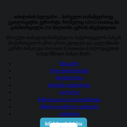
თბილისის ბულვარი – პირველი თანამედროვე
ეკოლოგიური კურორტი, რომელიც GINO Holding-მა
განახორციელა 250 მილიონი ევროს ინვესტიციით.
პროექტი თანადაფინანსებულია საქართველოს ბანკის
(საქართველოს ერთ-ერთი უდიდესი და გავლენიანი
კერძო ბანკი) და Slovenská Eximbanka-ს (სლოვაკეთის
სახელმწიფო ბანკი) მიერ.
მთავარი
პროექტის შესახებ
მდებარეობა
ბინების ფასების სია
გალერეა
შემოსავალი და დაფინანსება
ხშირად დასმული კითხვები
კონტაქტი
ᲑᲘᲜᲔᲑᲘᲡ ᲤᲐᲡᲔᲑᲘᲡ ᲡᲘᲐ