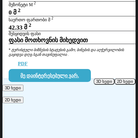
2
ᲛᲔᲖᲝᲜᲔᲢᲘ M
2
0
მ
2
ᲡᲐᲔᲠᲗᲝ ᲤᲐᲠᲗᲝᲑᲘ Მ
2
42.33
მ
ᲨᲔᲡᲧᲘᲓᲕᲘᲡ ᲤᲐᲡᲘ
ფასი მოთხოვნის მიხედვით
*
ტურისტული ბიზნესის
სტატუსის გამო, ბინების და აღჭურვილობის
გაყიდვა დღგ-სგან თავისუფალია
.
PDF
ᲛᲔ ᲓᲐᲘᲜᲢᲔᲠᲔᲡᲔᲑᲣᲚᲘ ᲕᲐᲠ.
3D ხედი
2D ხედი
3D ხედი
2D ხედი