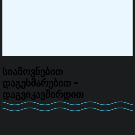
ᲡᲘᲐᲛᲝᲕᲜᲔᲑᲘᲗ
ᲓᲐᲒᲔᲮᲛᲐᲠᲔᲑᲘᲗ -
ᲓᲐᲒᲕᲘᲙᲐᲕᲨᲘᲠᲓᲘᲗ