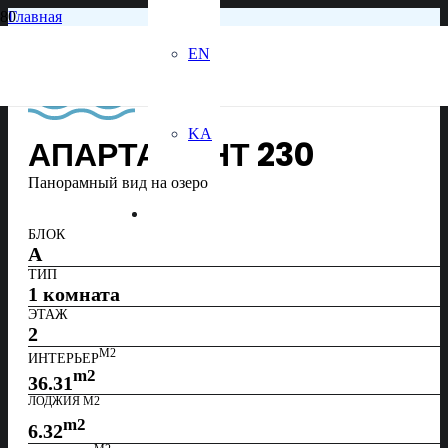
Главная
2-й этаж
апартамент 230
EN
KA
АПАРТАМЕНТ
230
Панорамный вид на озеро
БЛОК
A
ТИП
1 комната
ЭТАЖ
2
М2
ИНТЕРЬЕР
m2
36.31
ЛОДЖИЯ М2
m2
6.32