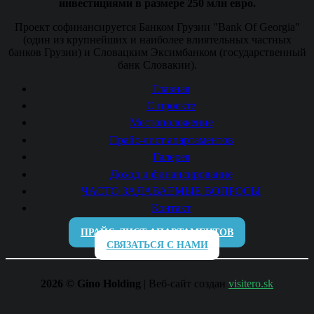
инвестициями в размере 250 млн евро.
Проект софинансируется Банком Грузии "Bank Of Georgia"
(один из крупнейших и наиболее влиятельных частных
банков Грузии) и Словацким Эксимбанком (государственный
банк Словакии).
Главная
О проекте
Местоположение
Прайс-лист апартаментов
Галерея
Доход и финансирование
ЧАСТО ЗАДАВАЕМЫЕ ВОПРОСЫ
Контакт
ПРАЙС-ЛИСТ АПАРТАМЕНТОВ
СВЯЗАТЬСЯ С НАМИ
2026 © Gino Holding
| Веб-сайт создан
visitero.sk