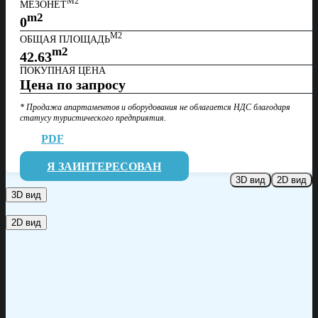
М2
МЕЗОНЕТ
m2
0
М2
ОБЩАЯ ПЛОЩАДЬ
m2
42.63
ПОКУПНАЯ ЦЕНА
Цена по запросу
* Продажа апартаментов и оборудования не облагается НДС благодаря
статусу
туристического предприятия.
PDF
Я ЗАИНТЕРЕСОВАН
3D вид
2D вид
3D вид
2D вид